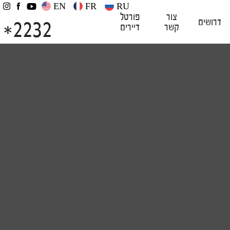
EN
FR
RU
צור
פורטל
2232
דרושים
קשר
דיירים
*