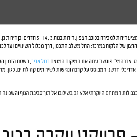
החלה הבניה בפרויקט 'פילהרמונית' בצפון ת"א, המ
צון של הלקוח במרכז: החל משלב התכנון, דרך מכלול השינויים ועד לכנ
"יוסי אברהמי" פוגשת עתה את המיקום המנצח
בתל אביב
, בשטח הזמין הא
דריכלי חדשני המבוסס על קרבה ונגישות לשירותים קהילתיים, כגון: מרכז
גבולות המתחם היוקרתי אלא גם בשילובו אל תוך סביבת הנוף והשכונה
 פרויקט יוקרה בכוכ