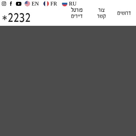
EN
FR
RU
צור
פורטל
2232
דרושים
קשר
דיירים
*