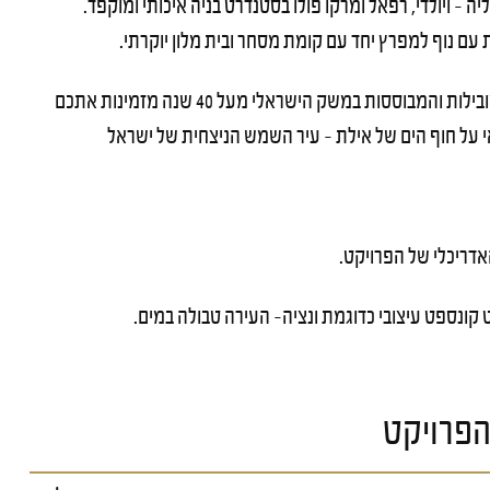
 אמני איטליה – ויולדי, רפאל ומרקו פולו בסטנדרט בניה איכותי ומוקפד.
חברת יוסי אברהמי וחברת אלמוגים מחברות היזמות והנדל״ן המובילות והמבוססות במשק הישראלי מעל 40 שנה מזמינות אתכם
י על חוף הים של אילת – עיר השמש הניצחית של ישראל
אדריכלי של הפרויקט.
ט קונספט
עיצובי כדוגמת ונציה– העירה טבולה במים.
פרויקט