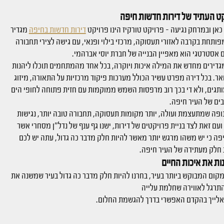
קט העתיד של דירות חדשות חיפה
כאן ובמרחק נגיעה – פרויקט טורקיז הינו פרויקט
דירות חדשות בחיפה
מגדיר
תחת בקרבה לאזורי תעסוקה, מרכזי בילוי ופנאי, עם גישה לצירי תחבורה
אסטרטגי הוא מאפיין הבנייה של חברת יוסי אברהמי.
דירים מחדש את המילה איכות ויוקרה, בכל אחד מהמתחמים תוכלו ליהנות
ואר. בכל דירה מפרט עשיר הכולל מערכות פיקוד מרכזיות על התאורה, מיזוג
ותגים, ולא די בכך רוב מרפסות השמש ממוקמות עם חזית פתוחה לחופי הים
ים של העיר חיפה.
פה שמתעצמת ועולה, יותר מקומות תעסוקה, תחבורה טובה יותר, נגישות
ועם זאת לצד בניית פרויקטים של דירות, ישנו גף ענף של נדל"ן מסחרי אשר
פה כי יש משהו מרגש יותר מאשר להיות חלק מדבר כה גדול, עתה יש לכם
 חלק מעתידה של העיר חיפה.
ות את איכות החיים
קום המבוקש ביותר בעיר, בחרנו להיות חלק מדבר כה גדול בעיר שמשנה את
התרגל לאווירה שחלמת עלייה
ר אלייך בהקדם האפשרי בדרך להגשמת החלום.