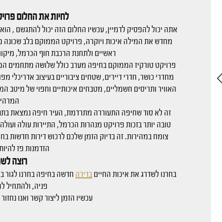
לחיות את החלום פרוי
אתה יכול להפסיק לדמיין, עכשיו החלום הזה יכול להתגשם , הוא 
מחדש את המילה איכות ויוקרה, פרויקט הממוקם בלב שכונה מפו
ראשיים ולתחנת הרכבת חוף הכרמל, מיקום 
פרויקט טורקיז הממוקם בחיפה מערב כולל שלושה מתחמים המג
מחדרי כושר, חדרי דיירים, שטחים ציבוריים בעיצוב אדריכלי מפ
האוויר ותריסים חשמליים, מטבחים איכותיים וחפוי של מיטב המ
המרהיב
זה לא סוד שחיפה התעוררה מתרדמת, העיר חיפה נמצאת בתנו
טובה יותר בזכות פרויקט מנהרות הכרמל, התיירות עולה ועולה 
צומח במהירות. זה בדיוק הזמן שלכם לרכוש דירות חדשות בחי
הזדמנות פז להיות
רוצה לשנ
בחרנו לשדרג את איכות החיים
בדירה
חדשה בחיפה בחרנו לגור במ
פניה, ולהתחיל ל
עכשיו הזמן ליצור קשר ואנו נחזו