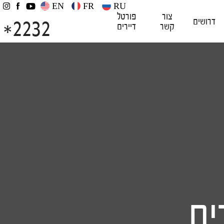
EN
FR
RU
צור
פורטל
2232
דרושים
קשר
דיירים
*
ים