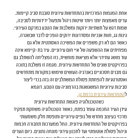
אחת המגמות המרכזיות בהתחדשות עירונית סובבת סביב קיימות.
ערים מאמצות יותר ויותר שיטות ניהול ותפעול ידידותיות לסביבה,
שמות דגש על תשתיות ירוקות ומשלבות את הטבע במרקם העירוני.
גינות גג, חוות אנכיות ומסדרונות ירוקים הופכים לדבר שבשגרה,
כאשר הם לא רק משפרים את המשיכה האסתטית אלא גם
מפחיתים את ההשפעה של איי חום עירוניים. עיר בת-קיימא אינה
עוד מושג עתידני אלא מציאות מוחשית, כזו המצליחה להשתלב גם
בפרויקטים שונים של התחדשות עירונית. מגמה זו משלבת בתוכה
גם מבנים חסכוניים באנרגיה העושים שימוש במקורות מתחדשים
ואסטרטגיות להפחתת פסולת המשתלבים זה בזה בכדי ליצור
סביבות עירוניות המשגשגות בהרמוניה עם הטבע. דוגמא
ל
התחדשות עירונית ברמת גן.
כשהטכנולוגיה פוגשת התחדשות עירונית
עידן העיר החכמה עומד בפתח, כאשר הטכנולוגיה משחקת תפקיד
מרכזי בעיצוב מחדש של נופים עירוניים ותופסת חלק משמעותי
בפרויקטים של התחדשות עירונית. החל ממערכות תחבורה חכמות
וניהול פסולת אוטומטי ועד לתכנון עירוני מונחה נתונים. כיום הערים