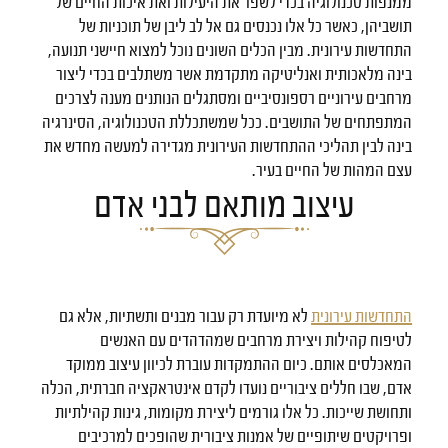
ממנפות טכנולוגיה בכדי לשפר את היעילות ואת איכות החיים של
תושביהן, כאשר כל אלו נכנסים גם אל לב ליבן של תוכניות של
התחדשות עירונית. מבין הכלים השונים נוכל למצוא חיישני תנועה,
בינה מלאכותית ואנליטיקה מתקדמת אשר משתלבים בכדי ליצור
מרחבים עירוניים רספונסיביים ומסתגלים הנותנים מענה לצרכים
המתפתחים של התושבים. ככל שמשתכללת הטכנולוגיה, הסינרגיה
בינה לבין תהליכי ההתחדשות העירונית מגדירה למעשה מחדש את
עצם המהות של החיים בעיר.
עיצוב מותאם לבני אדם
התחדשות עירונית
לא מיועדת רק עבור מבנים ותשתיות, אלא גם
לטיפוח קהילות ויצירת מרחבים שמהדהדים עם האנשים
המאכלסים אותם. כיום ההתמקדות עוברת לכיוון עיצוב ממוקד
אדם, שבו חללים ציבוריים נועדו לקדם אינטראקציה חברתית, הכלה
ותחושת שייכות. כל אלו גורמים ליצירת מקומות, גינות קהילתיות
ופרויקטים שיתופיים של אמנות ציבורית שהופכים למרכיבים