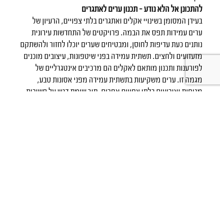
להתכונן אל הלא נודע – תכנון ערים לאתגרים
בעידן המסומן בשינויי אקלים ואתגרים בלתי צפויים, הרעיון של
ערים עמידות תפס את הבמה. פרויקטים של התחדשות עירונית
נותנים כעת עדיפות לחוסן, ומבטיחים שערים יוכלו לחזור ולהשתקם
מזעזועים ולחצים. תשתית עמידה בפני שיטפונות, עיצובים מוכנים
לפורענות ותכנון מותאם לאקלים הם מרכיבים אינטגרליים של
מגמה זו. ערים משקיעות בתשתית עמידה מפני אסונות טבע,
מגיפות ואירועים בלתי צפויים אחרים, תוך שימת דגש על חשיבות
המוכנות וההסתגלות בעיצוב הנופים העירוניים של המחר.
חזרה לעמוד הראשי
לפוסט הבא
לפוסט הקודם
הבטיחו לעצמכם איכות חיים מבית יוסי
אברהמי!