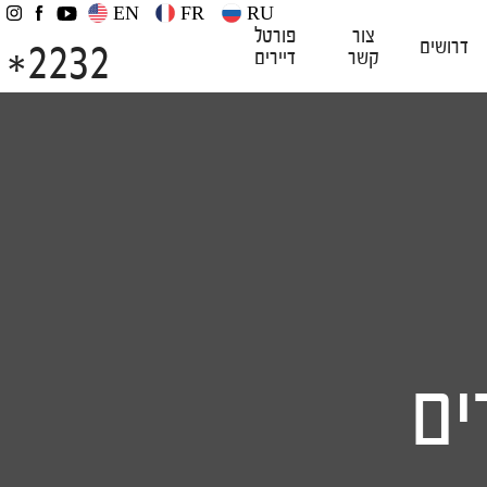
EN
FR
RU
צור
פורטל
2232
דרושים
קשר
דיירים
*
ים