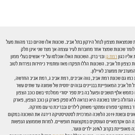
 שנמצאות מצפון לנחל הירקון בתל אביב. שכונות אלו שהיום כבר מהוות מעל
לומר שכונות שמצד אחד מחוברות לעיר עצמה אך מצד שני אינן חלק
ליו כגון
רמת גן
ובני ברק. השכונות האלו אוכלסו על ידי אנשים בעלי ממון
צפון תל אביב. השכונות הללו תפקדו מאז ומתמיד כיחידות נפרדות לטוב
המערביות ממערב לאיילון.
מו גם שכונת רמת אביב, נווה אביבים, רמת אביב ג, רמת אביב החדשה,
מל תל אביב המאופיינת בבניינים גבוהים יחסית של שמונה עד שתים עשר
ם כחמש אלף תושבים ופועל בה בית ספר יסודי ממלכתי בשם כוכב הצפון
הגדולה ביותר בשכונה היא כנראה ללא ספק פארק גן כוכב הצפון, פארק
השכונה מדורגת בעשירון העליון במדדים הכלכליים החברתיים השונים ובשנת 2019 הלשכה המרכזית לסטטיסטיקה דירגה את השכונה במקום
בה הם אקדמאיים העוסקים במקצועות חופשיים. למרות שממוצע הנפשות