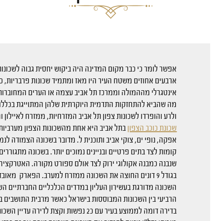
אפשר לומר כי כבר מקום המדינה היה ביקוש יחסית גבוה לשכונות
ארבעים אחוזים משטח העיר היו מאז ומתמיד שכונות פרבריות, כ
אינטגרלי מההמולה וממרכז תל אביב עצמה או הערים המחוברות א
מה שהביא להתחזקות התדמית היוקרתית שלהן המתוייגת בכללות כ
ולרע והופרדו לשכונות צפון תל אביב המזרחיות, ממזרח לאיילון ו
שכונת כוכב הצפון
בתל אביב היא אחת מהשכונות הצפון מערביות כ
אפקה, נופי ים, צוקי אביב ותוכנית ל. מדובר בשכונה הצמודה לנ
קומות לצד בתים פרטיים ובניינים נמוכים יותר. בשכונה מתגוררי
שנבנה כמבנה אקולוגי ירוק לצד אולם ספורט מקורה. האטרקציה 
בגודל 9 דונים החוצה את השכונה ממזרח למערב. הפארק מאובזר במתקני ספורט ומתקני משחק לילדים ובבריכת נוי עם מזרקה.
הרביעי בין השכונות המבוססות בישראל כאשר מרבית התושבים 
בדירה דומה לממוצע בעיר עם כ2 נפשות וקצת לדירה עדיין השכונה מאופיינת בקרוב ל20% ילדים ונוער.