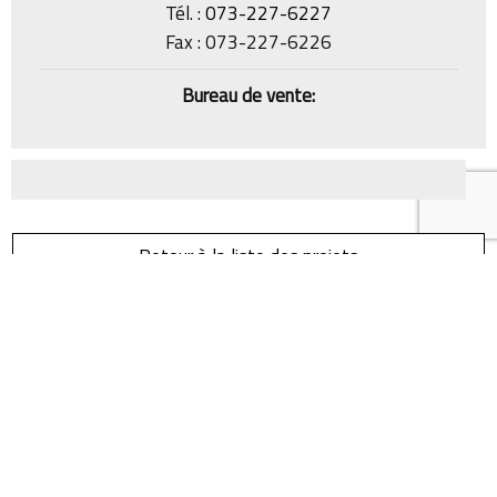
Tél. :
073-227-6227
Fax : 073-227-6226
Bureau de vente:
Retour à la liste des projets
VOTRE QUALITÉ DE VIE
GARANTIE AVEC YOSSI AVRAHAMI
!