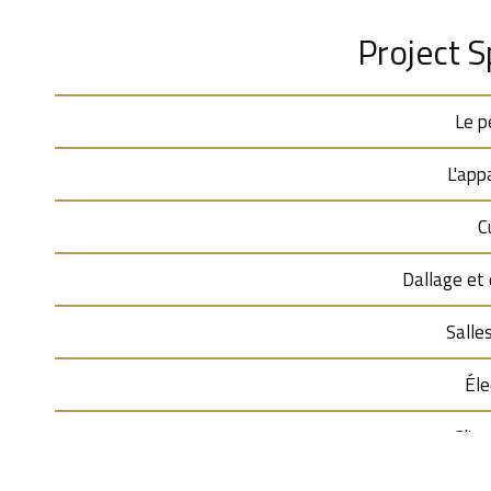
Project S
Le p
L'app
C
Dallage et
Salle
Éle
Clim