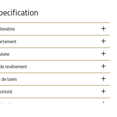
pecification
érimètre
artement
uisine
 de revêtement
s de bains
ctricité
atisation