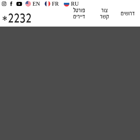
EN
FR
RU
צור
פורטל
2232
דרושים
קשר
דיירים
*