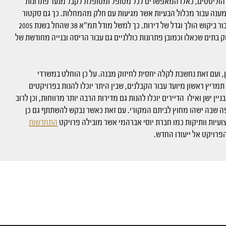
הוליסטים, כאלו המאפשרים לכל מטופל ומטופלת לקבל מנעד פתרונות
מענה עבור מכלול הבעיות אשר מגיעות עם חלק מהמחלות. כך גם סקטור
הנדל"ן והמגזר הציבורי: הם מבקשים לייצר פתרונות "מלאים" עבור ביקוש הולך וגדל של דירות. כך למשל מודל תמ"א 38 שהחל בשנת 2005
וק בתים שכאלו וכמובן פתרונות כוללניים גם עבור הריסה ובנייה מחודשת של
עם זאת נחשבת לקלה יחסית לחיזוק מבנה. על כן הוחלט במשרדי
מריץ ראשון מיועד עבור הקבלנים, שבין היתר יוכלו להנות בפרויקטים
ייתה בבניין ישן ואילו הדיירים יוכלו להנות גם מדירות הרבה יותר מרווחות, וכן לרוב
ה שבה ישהו מחוץ לביתם המקורי. עם זאת כאשר נבקש להשתתף גם כן
ועיות וותיקות כמו חברת יוסי אברהמי אשר מובילה פרויקט
התחדשות
הפרויקט אל ייעודו החדש.