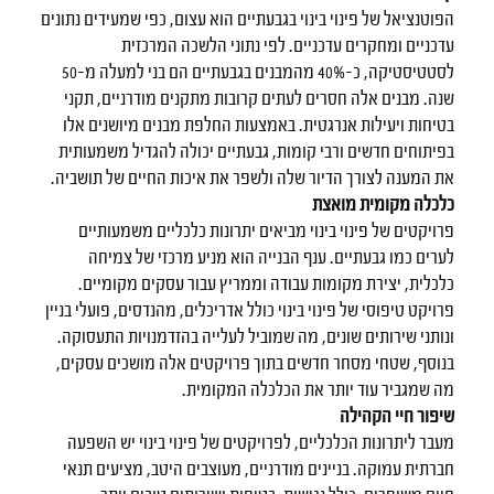
הפוטנציאל של פינוי בינוי בגבעתיים הוא עצום, כפי שמעידים נתונים
עדכניים ומחקרים עדכניים. לפי נתוני הלשכה המרכזית
לסטטיסטיקה, כ-40% מהמבנים בגבעתיים הם בני למעלה מ-50
שנה. מבנים אלה חסרים לעתים קרובות מתקנים מודרניים, תקני
בטיחות ויעילות אנרגטית. באמצעות החלפת מבנים מיושנים אלו
בפיתוחים חדשים ורבי קומות, גבעתיים יכולה להגדיל משמעותית
את המענה לצורך הדיור שלה ולשפר את איכות החיים של תושביה.
כלכלה מקומית מואצת
פרויקטים של פינוי בינוי מביאים יתרונות כלכליים משמעותיים
לערים כמו גבעתיים. ענף הבנייה הוא מניע מרכזי של צמיחה
כלכלית, יצירת מקומות עבודה וממריץ עבור עסקים מקומיים.
פרויקט טיפוסי של פינוי בינוי כולל אדריכלים, מהנדסים, פועלי בניין
ונותני שירותים שונים, מה שמוביל לעלייה בהזדמנויות התעסוקה.
בנוסף, שטחי מסחר חדשים בתוך פרויקטים אלה מושכים עסקים,
מה שמגביר עוד יותר את הכלכלה המקומית.
שיפור חיי הקהילה
מעבר ליתרונות הכלכליים, לפרויקטים של פינוי בינוי יש השפעה
חברתית עמוקה. בניינים מודרניים, מעוצבים היטב, מציעים תנאי