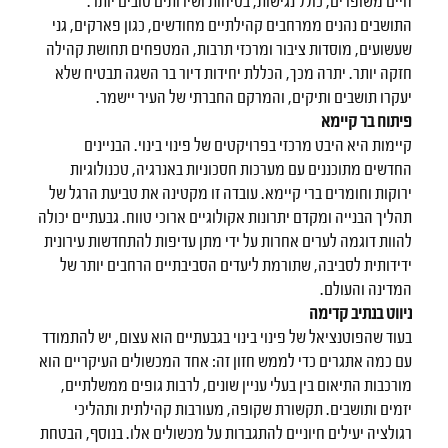
חיים משופרים, כולל נגישות, בטיחות ושירותים טובים יותר.
התושבים נהנים ממרחבים קהילתיים מחודשים, כגון פארקים, גני
שעשועים, מוסדות ציבור ומרכזי תרבות, המטפחים תחושת קהילה
חזקה יותר. יתרה מכך, הכללת יחידות דיור בר השגה תבטיח שלא
יעקרו תושבים ותיקים, והמרקם החברתי של העיר יישמר.
פיתוח בר קיימא
קיימות היא היבט מרכזי בפרויקטים של פינוי בינוי. הבניינים
החדשים מתוכננים עם מערכות חסכוניות באנרגיה, טכנולוגיות
ירוקות וחומרים ברי קיימא. עובדה זו מקטינה את טביעת הרגל של
תהליך הבנייה ומקדם יתרונות אקולוגיים ארוכי טווח. גבעתיים יכולה
להוות דוגמה לערים אחרות על ידי מתן עדיפות להתחדשות עירונית
ידידותית לסביבה, שתורמת ליעדים הסביבתיים הרחבים יותר של
המדינה והעולם.
ניווט בנתיב קדימה
בעוד שהפוטנציאל של פינוי בינוי בגבעתיים הוא עצום, יש להתמודד
עם כמה אתגרים כדי לממש חזון זה: אחד המכשולים העיקריים הוא
מורכבות התיאום בין בעלי עניין שונים, לרבות גופים ממשלתיים,
יזמים ותושבים. תקשורת שקופה, מעורבות קהילתית ותהליכי
רגולציה יעילים חיוניים להתגברות על מכשולים אלו. בנוסף, הבטחת